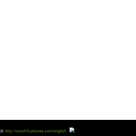
이트
http://covid19.prkorea.com/english