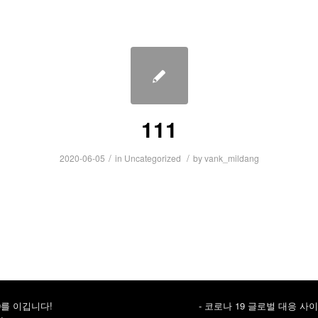
111
/
/
2020-06-05
in
Uncategorized
by
vank_mildang
9를 이깁니다!
- 코로나 19 글로벌 대응 사